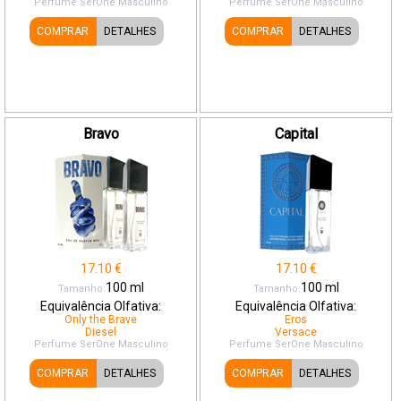
Perfume SerOne
Masculino
Perfume SerOne
Masculino
COMPRAR
DETALHES
COMPRAR
DETALHES
Bravo
Capital
17.10
€
17.10
€
100
ml
100
ml
Tamanho:
Tamanho:
Equivalência Olfativa:
Equivalência Olfativa:
Only the Brave
Eros
Diesel
Versace
Perfume SerOne
Masculino
Perfume SerOne
Masculino
COMPRAR
DETALHES
COMPRAR
DETALHES