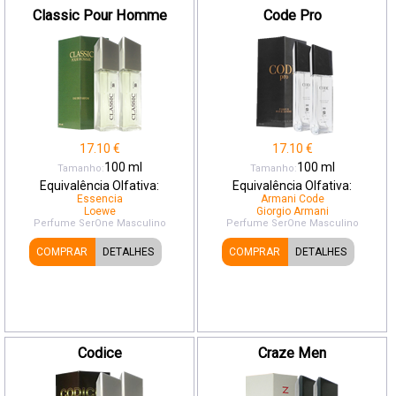
Classic Pour Homme
Code Pro
17.10
€
17.10
€
100
ml
100
ml
Tamanho:
Tamanho:
Equivalência Olfativa:
Equivalência Olfativa:
Essencia
Armani Code
Loewe
Giorgio Armani
Perfume SerOne
Masculino
Perfume SerOne
Masculino
COMPRAR
DETALHES
COMPRAR
DETALHES
Codice
Craze Men