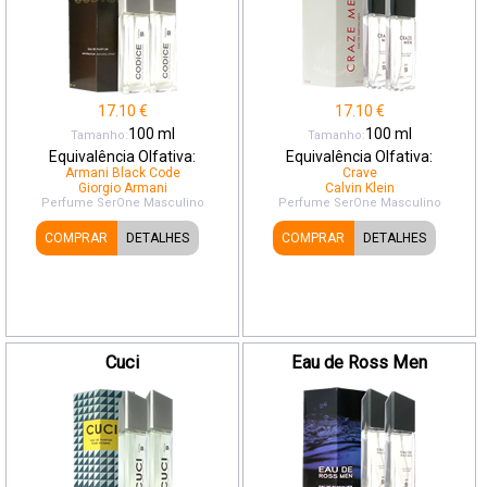
17.10
€
17.10
€
100
ml
100
ml
Tamanho:
Tamanho:
Equivalência Olfativa:
Equivalência Olfativa:
Armani Black Code
Crave
Giorgio Armani
Calvin Klein
Perfume SerOne
Masculino
Perfume SerOne
Masculino
COMPRAR
DETALHES
COMPRAR
DETALHES
Cuci
Eau de Ross Men