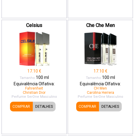
Celsius
Che Che Men
17.10
€
17.10
€
100
ml
100
ml
Tamanho:
Tamanho:
Equivalência Olfativa:
Equivalência Olfativa:
Fahrenheit
CH Men
Christian Dior
Carolina Herrera
Perfume SerOne
Masculino
Perfume SerOne
Masculino
COMPRAR
DETALHES
COMPRAR
DETALHES