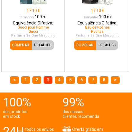
17.10
€
17.10
€
100
ml
100
ml
Tamanho:
Tamanho:
Equivalência Olfativa:
Equivalência Olfativa:
Gucci pour Homme
Eau de Rochas
Gucci
Rochas
Perfume SerOne
Masculino
Perfume SerOne
Masculino
COMPRAR
DETALHES
COMPRAR
DETALHES
<
1
2
3
4
5
6
7
8
>
100%
99%
dos produtos
dos nossos
em stock
clientes recomenda
24H
todos os envios
Oferta grátis em