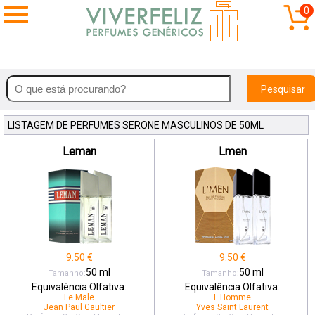
0
Pesquisar
LISTAGEM DE PERFUMES SERONE MASCULINOS DE 50ML
Leman
Lmen
9.50
€
9.50
€
50
ml
50
ml
Tamanho:
Tamanho:
Equivalência Olfativa:
Equivalência Olfativa:
Le Male
L Homme
Jean Paul Gaultier
Yves Saint Laurent