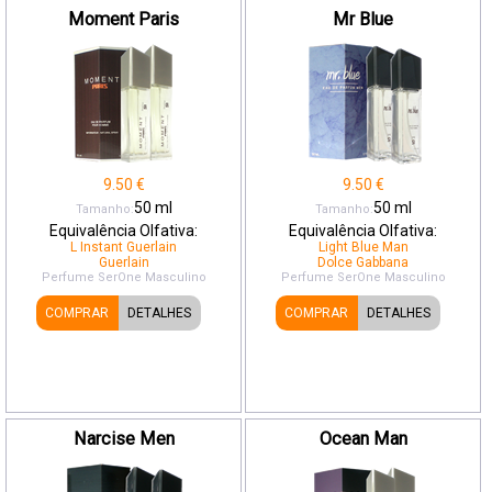
Moment Paris
Mr Blue
9.50
€
9.50
€
50
ml
50
ml
Tamanho:
Tamanho:
Equivalência Olfativa:
Equivalência Olfativa:
L Instant Guerlain
Light Blue Man
Guerlain
Dolce Gabbana
Perfume SerOne
Masculino
Perfume SerOne
Masculino
COMPRAR
DETALHES
COMPRAR
DETALHES
Narcise Men
Ocean Man