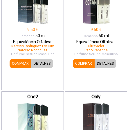
9.50
€
9.50
€
50
ml
50
ml
Tamanho:
Tamanho:
Equivalência Olfativa:
Equivalência Olfativa:
Narciso Rodriguez For Him
Ultraviolet
Narciso Rodriguez
Paco Rabanne
Perfume SerOne
Masculino
Perfume SerOne
Masculino
COMPRAR
DETALHES
COMPRAR
DETALHES
One2
Only