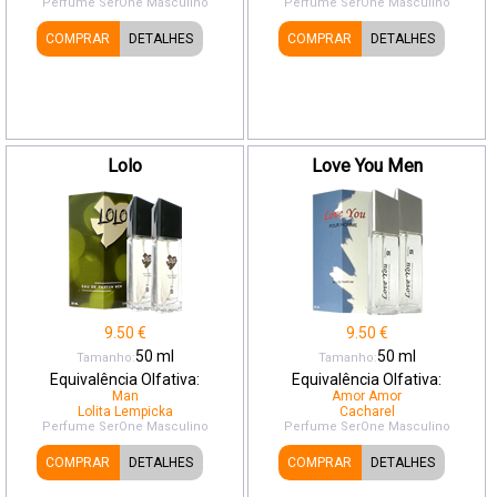
Perfume SerOne
Masculino
Perfume SerOne
Masculino
COMPRAR
DETALHES
COMPRAR
DETALHES
Lolo
Love You Men
9.50
€
9.50
€
50
ml
50
ml
Tamanho:
Tamanho:
Equivalência Olfativa:
Equivalência Olfativa:
Man
Amor Amor
Lolita Lempicka
Cacharel
Perfume SerOne
Masculino
Perfume SerOne
Masculino
COMPRAR
DETALHES
COMPRAR
DETALHES