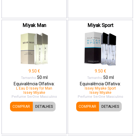
Miyak Man
Miyak Sport
9.50
€
9.50
€
50
ml
50
ml
Tamanho:
Tamanho:
Equivalência Olfativa:
Equivalência Olfativa:
L Eau D Issey for Man
Issey Miyake Sport
Issey Miyake
Issey Miyake
Perfume SerOne
Masculino
Perfume SerOne
Masculino
COMPRAR
DETALHES
COMPRAR
DETALHES