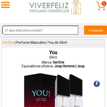
0
Pesquisar
SerOne
| Perfume Masculino | You de 50ml
You
50ml
Marca:
SerOne
Equivalência olfativa:
Joop Homme | Joop
f