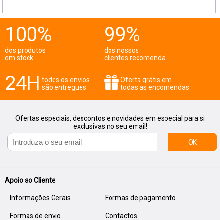
100%
99%
dos produtos
dos nossos
em stock
clientes recomenda
24H
todos os envios
Oferta grátis em
são entregues
todas as encomendas
Ofertas especiais, descontos e novidades em especial para si
exclusivas no seu email!
OK
Apoio ao Cliente
Informações Gerais
Formas de pagamento
Formas de envio
Contactos