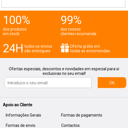
100%
99%
dos produtos
dos nossos
em stock
clientes recomenda
24H
todos os envios
Oferta grátis em
são entregues
todas as encomendas
Ofertas especiais, descontos e novidades em especial para si
exclusivas no seu email!
OK
Apoio ao Cliente
Informações Gerais
Formas de pagamento
Formas de envio
Contactos