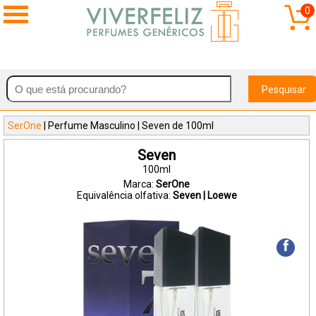
0
Pesquisar
SerOne
| Perfume Masculino | Seven de 100ml
Seven
100ml
Marca:
SerOne
Equivalência olfativa:
Seven | Loewe
f