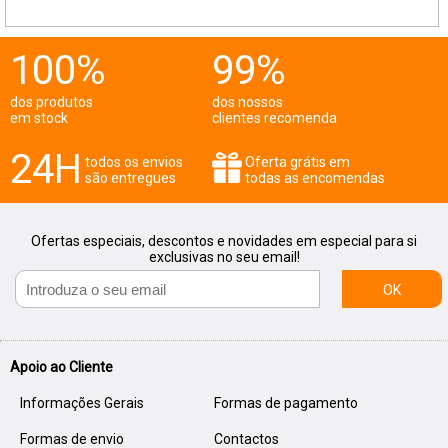
100%
99%
dos produtos
dos nossos
em stock
clientes recomenda
24H
todos os envios
Oferta grátis em
são entregues
todas as encomendas
Ofertas especiais, descontos e novidades em especial para si
exclusivas no seu email!
OK
Apoio ao Cliente
Informações Gerais
Formas de pagamento
Formas de envio
Contactos