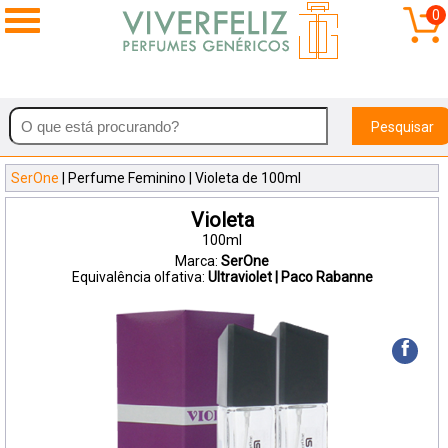
0
Pesquisar
SerOne
| Perfume Feminino | Violeta de 100ml
Violeta
100ml
Marca:
SerOne
Equivalência olfativa:
Ultraviolet | Paco Rabanne
f