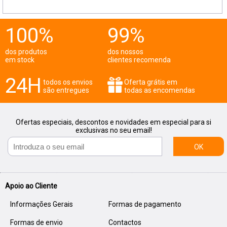
100%
99%
dos produtos
dos nossos
em stock
clientes recomenda
24H
todos os envios
Oferta grátis em
são entregues
todas as encomendas
Ofertas especiais, descontos e novidades em especial para si
exclusivas no seu email!
OK
Apoio ao Cliente
Informações Gerais
Formas de pagamento
Formas de envio
Contactos