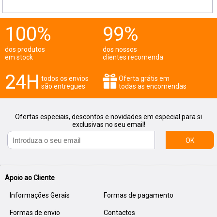
100%
99%
dos produtos
dos nossos
em stock
clientes recomenda
24H
todos os envios
Oferta grátis em
são entregues
todas as encomendas
Ofertas especiais, descontos e novidades em especial para si
exclusivas no seu email!
OK
Apoio ao Cliente
Informações Gerais
Formas de pagamento
Formas de envio
Contactos