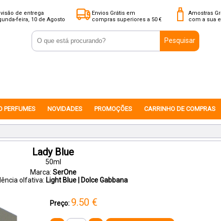
visão de entrega
Envios Grátis em
Amostras Gr
unda-feira, 10 de Agosto
compras superiores a 50 €
com a sua 
Pesquisar
O PERFUMES
NOVIDADES
PROMOÇÕES
CARRINHO DE COMPRAS
Lady Blue
50ml
Marca:
SerOne
ência olfativa:
Light Blue | Dolce Gabbana
9.50
€
Preço: