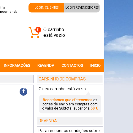
átis
LOGIN CLIENTES
LOGIN REVENDEDORES
encomenda
O carrinho
0
está vazio
INFORMAÇÔES
REVENDA
CONTACTOS
INICIO
CARRINHO DE COMPRAS
O seu carrinho está vazio.
f
Recordamos que oferecemos
os
portes de envio em compras com
o valor de Subtotal superior a
50 €
REVENDA
Para receber as condições sobre