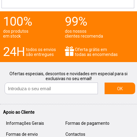
100%
99%
dos produtos
dos nossos
em stock
clientes recomenda
24H
todos os envios
Oferta grátis em
são entregues
todas as encomendas
Ofertas especiais, descontos e novidades em especial para si
exclusivas no seu email!
OK
Apoio ao Cliente
Informações Gerais
Formas de pagamento
Formas de envio
Contactos