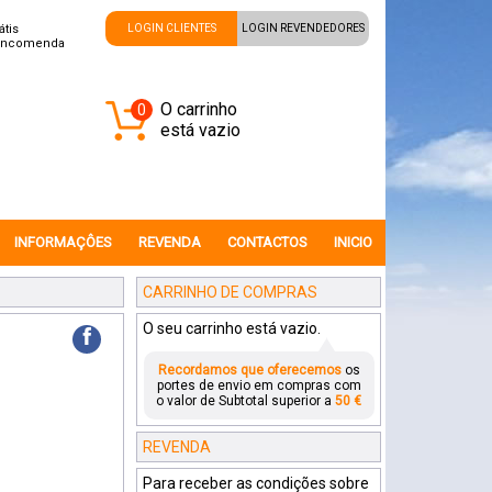
átis
LOGIN CLIENTES
LOGIN REVENDEDORES
encomenda
O carrinho
0
está vazio
INFORMAÇÔES
REVENDA
CONTACTOS
INICIO
CARRINHO DE COMPRAS
O seu carrinho está vazio.
f
Recordamos que oferecemos
os
portes de envio em compras com
o valor de Subtotal superior a
50 €
REVENDA
Para receber as condições sobre