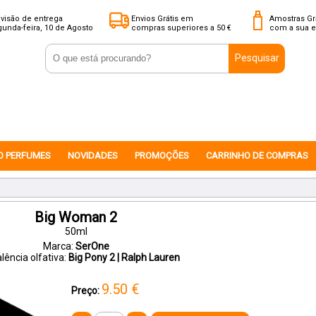
visão de entrega
Envios Grátis em
Amostras Gr
unda-feira, 10 de Agosto
compras superiores a 50 €
com a sua 
Pesquisar
O PERFUMES
NOVIDADES
PROMOÇÕES
CARRINHO DE COMPRAS
Big Woman 2
50ml
Marca:
SerOne
lência olfativa:
Big Pony 2 | Ralph Lauren
9.50
€
Preço: