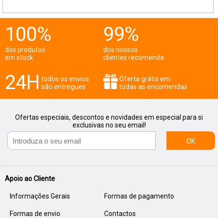
100%
99%
dos produtos
dos nossos
em stock
clientes recomenda
24H
todos os envios
Oferta grátis em
são entregues
todas as encomendas
Ofertas especiais, descontos e novidades em especial para si
exclusivas no seu email!
OK
Apoio ao Cliente
Informações Gerais
Formas de pagamento
Formas de envio
Contactos