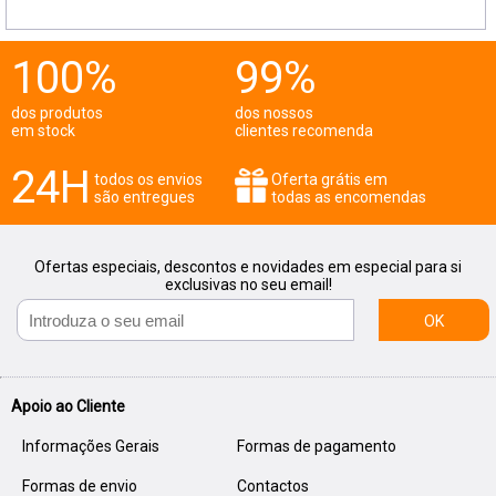
100%
99%
dos produtos
dos nossos
em stock
clientes recomenda
24H
todos os envios
Oferta grátis em
são entregues
todas as encomendas
Ofertas especiais, descontos e novidades em especial para si
exclusivas no seu email!
OK
Apoio ao Cliente
Informações Gerais
Formas de pagamento
Formas de envio
Contactos