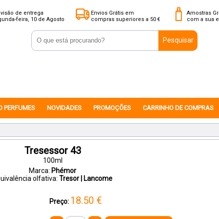
visão de entrega
Envios Grátis em
Amostras Gr
unda-feira, 10 de Agosto
compras superiores a 50 €
com a sua 
Pesquisar
O PERFUMES
NOVIDADES
PROMOÇÕES
CARRINHO DE COMPRAS
Tresessor 43
100ml
Marca:
Phémor
uivalência olfativa:
Tresor | Lancome
18.50
€
Preço: