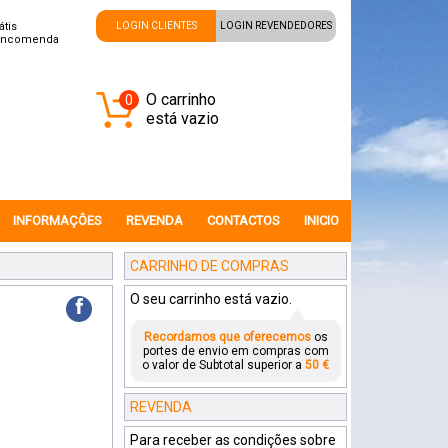
átis
LOGIN CLIENTES
LOGIN REVENDEDORES
encomenda
O carrinho
0
está vazio
INFORMAÇÔES
REVENDA
CONTACTOS
INICIO
CARRINHO DE COMPRAS
O seu carrinho está vazio.
f
Recordamos que oferecemos
os
portes de envio em compras com
o valor de Subtotal superior a
50 €
REVENDA
Para receber as condições sobre