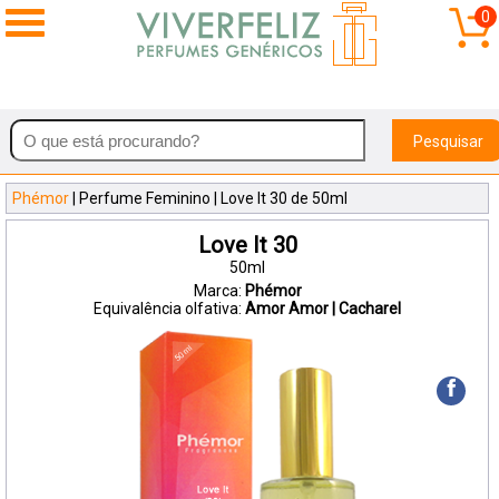
0
Pesquisar
Phémor
| Perfume Feminino | Love It 30 de 50ml
Love It 30
50ml
Marca:
Phémor
Equivalência olfativa:
Amor Amor | Cacharel
f