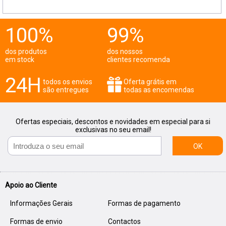
100%
99%
dos produtos
dos nossos
em stock
clientes recomenda
24H
todos os envios
Oferta grátis em
são entregues
todas as encomendas
Ofertas especiais, descontos e novidades em especial para si
exclusivas no seu email!
OK
Apoio ao Cliente
Informações Gerais
Formas de pagamento
Formas de envio
Contactos