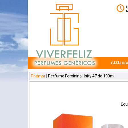
P
T
CATÁLOG
Phémor
| Perfume Feminino | Isity 47 de 100ml
Equi