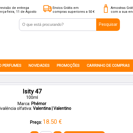
revisão de entrega
Envios Grátis em
Amostras Grát
erça-feira, 11 de Agosto
compras superiores a 50 €
com a sua e
Pesquisar
O PERFUMES
NOVIDADES
PROMOÇÕES
CARRINHO DE COMPRAS
Isity 47
100ml
Marca:
Phémor
valência olfativa:
Valentina | Valentino
18.50
€
Preço: