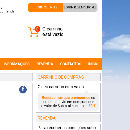
is
LOGIN CLIENTES
LOGIN REVENDEDORES
ncomenda
O carrinho
0
está vazio
INFORMAÇÔES
REVENDA
CONTACTOS
INICIO
CARRINHO DE COMPRAS
O seu carrinho está vazio.
f
Recordamos que oferecemos
os
portes de envio em compras com
o valor de Subtotal superior a
50 €
REVENDA
Para receber as condições sobre