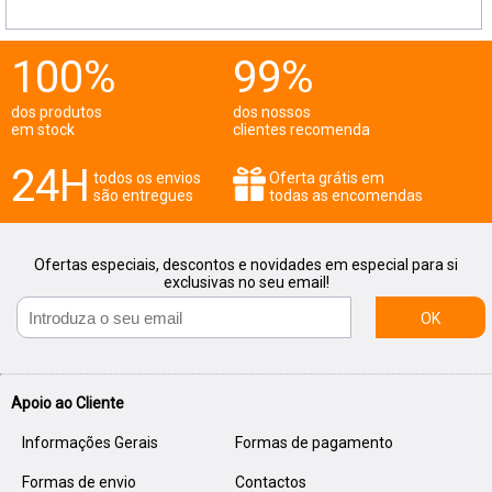
100%
99%
dos produtos
dos nossos
em stock
clientes recomenda
24H
todos os envios
Oferta grátis em
são entregues
todas as encomendas
Ofertas especiais, descontos e novidades em especial para si
exclusivas no seu email!
OK
Apoio ao Cliente
Informações Gerais
Formas de pagamento
Formas de envio
Contactos