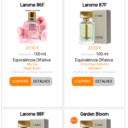
Larome 86F
Larome 87F
23.50
€
23.50
€
100
ml
100
ml
Tamanho:
Tamanho:
Equivalência Olfativa:
Equivalência Olfativa:
Ma Vie
Eros Pour Femme
Hugo Boss
Versace
Perfume Larome
Feminino
Perfume Larome
Feminino
COMPRAR
DETALHES
COMPRAR
DETALHES
Larome 88F
Garden Bloom