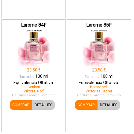
Larome 84F
Larome 85F
23.50
€
23.50
€
100
ml
100
ml
Tamanho:
Tamanho:
Equivalência Olfativa:
Equivalência Olfativa:
Bonbon
Bombshell
Viktor E Rolf
Victorias Secret
Perfume Larome
Feminino
Perfume Larome
Feminino
COMPRAR
DETALHES
COMPRAR
DETALHES