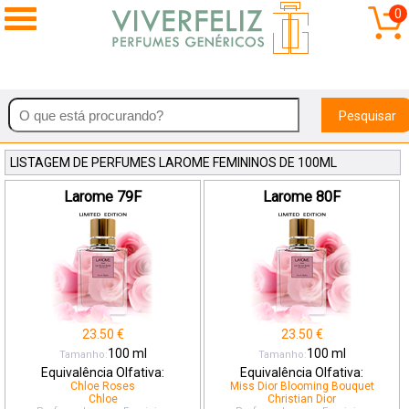
0
Pesquisar
LISTAGEM DE PERFUMES LAROME FEMININOS DE 100ML
Larome 79F
Larome 80F
23.50
€
23.50
€
100
ml
100
ml
Tamanho:
Tamanho:
Equivalência Olfativa:
Equivalência Olfativa:
Chloe Roses
Miss Dior Blooming Bouquet
Chloe
Christian Dior