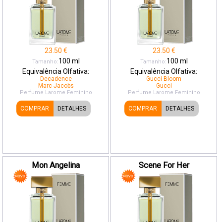
23.50
€
23.50
€
100
ml
100
ml
Tamanho:
Tamanho:
Equivalência Olfativa:
Equivalência Olfativa:
Decadence
Gucci Bloom
Marc Jacobs
Gucci
Perfume Larome
Feminino
Perfume Larome
Feminino
COMPRAR
DETALHES
COMPRAR
DETALHES
Mon Angelina
Scene For Her