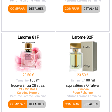
Perfume Larome
Feminino
Perfume Larome
Feminino
COMPRAR
DETALHES
COMPRAR
DETALHES
Larome 81F
Larome 82F
23.50
€
23.50
€
100
ml
100
ml
Tamanho:
Tamanho:
Equivalência Olfativa:
Equivalência Olfativa:
212 Vip Rose
Olympea
Carolina Herrera
Paco Rabanne
Perfume Larome
Feminino
Perfume Larome
Feminino
COMPRAR
DETALHES
COMPRAR
DETALHES