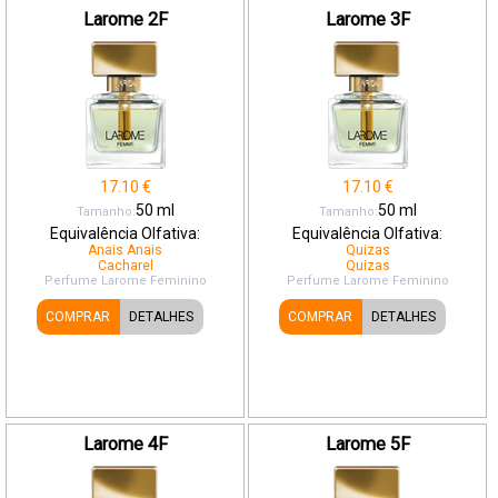
Larome 2F
Larome 3F
17.10
€
17.10
€
50
ml
50
ml
Tamanho:
Tamanho:
Equivalência Olfativa:
Equivalência Olfativa:
Anais Anais
Quizas
Cacharel
Quizas
Perfume Larome
Feminino
Perfume Larome
Feminino
COMPRAR
DETALHES
COMPRAR
DETALHES
Larome 4F
Larome 5F