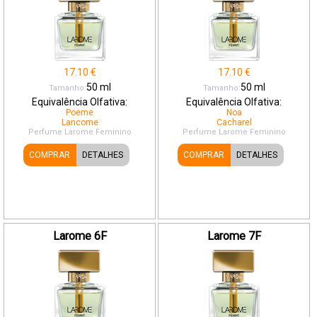
17.10
€
17.10
€
50
ml
50
ml
Tamanho:
Tamanho:
Equivalência Olfativa:
Equivalência Olfativa:
Poeme
Noa
Lancome
Cacharel
Perfume Larome
Feminino
Perfume Larome
Feminino
COMPRAR
DETALHES
COMPRAR
DETALHES
Larome 6F
Larome 7F