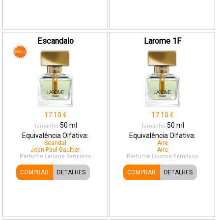
Escandalo
Larome 1F
17.10
€
17.10
€
50
ml
50
ml
Tamanho:
Tamanho:
Equivalência Olfativa:
Equivalência Olfativa:
Scandal
Aire
Jean Paul Gaultier
Aire
Perfume Larome
Feminino
Perfume Larome
Feminino
COMPRAR
DETALHES
COMPRAR
DETALHES