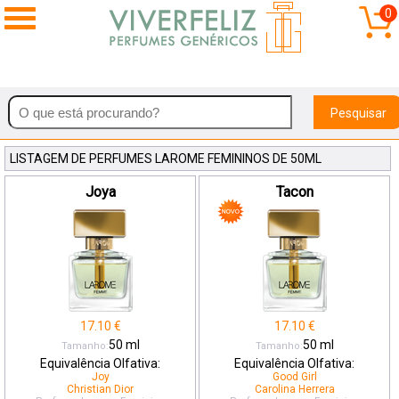
0
Pesquisar
LISTAGEM DE PERFUMES LAROME FEMININOS DE 50ML
Joya
Tacon
17.10
€
17.10
€
50
ml
50
ml
Tamanho:
Tamanho:
Equivalência Olfativa:
Equivalência Olfativa:
Joy
Good Girl
Christian Dior
Carolina Herrera