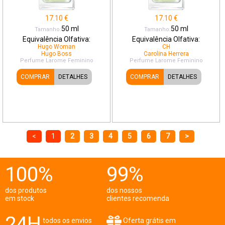
17.10
€
17.10
€
50
ml
50
ml
Tamanho:
Tamanho:
Equivalência Olfativa:
Equivalência Olfativa:
Hugo Woman
CH
Hugo Boss
Carolina Herrera
Perfume Larome
Feminino
Perfume Larome
Feminino
COMPRAR
DETALHES
COMPRAR
DETALHES
<
1
2
3
4
5
6
7
>
100%
99%
dos produtos
dos nossos
em stock
clientes recomenda
24H
todos os envios
Oferta grátis em