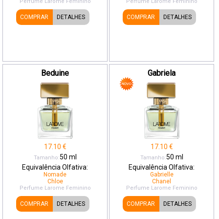
Perfume Larome
Feminino
Perfume Larome
Feminino
COMPRAR
DETALHES
COMPRAR
DETALHES
Beduine
Gabriela
17.10
€
17.10
€
50
ml
50
ml
Tamanho:
Tamanho:
Equivalência Olfativa:
Equivalência Olfativa:
Nomade
Gabrielle
Chloe
Chanel
Perfume Larome
Feminino
Perfume Larome
Feminino
COMPRAR
DETALHES
COMPRAR
DETALHES