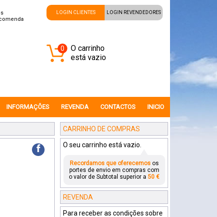
is
LOGIN CLIENTES
LOGIN REVENDEDORES
ncomenda
O carrinho
0
está vazio
INFORMAÇÔES
REVENDA
CONTACTOS
INICIO
CARRINHO DE COMPRAS
O seu carrinho está vazio.
f
Recordamos que oferecemos
os
portes de envio em compras com
o valor de Subtotal superior a
50 €
REVENDA
Para receber as condições sobre