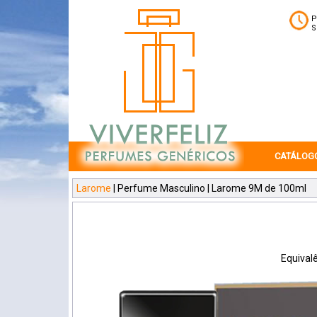
P
S
CATÁLOG
Larome
| Perfume Masculino | Larome 9M de 100ml
Equivalê