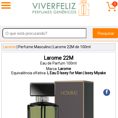
0
Pesquisar
Larome
| Perfume Masculino | Larome 22M de 100ml
Larome 22M
Eau de Parfum 100ml
Marca:
Larome
Equivalência olfativa:
L Eau D Issey for Man | Issey Miyake
f