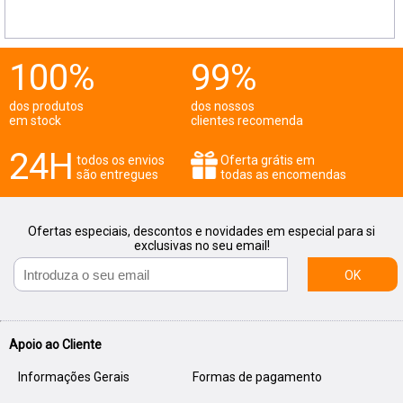
100%
99%
dos produtos
dos nossos
em stock
clientes recomenda
24H
todos os envios
Oferta grátis em
são entregues
todas as encomendas
Ofertas especiais, descontos e novidades em especial para si
exclusivas no seu email!
OK
Apoio ao Cliente
Informações Gerais
Formas de pagamento