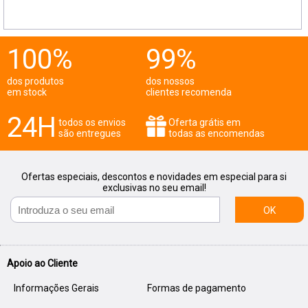
100%
99%
dos produtos
dos nossos
em stock
clientes recomenda
24H
todos os envios
Oferta grátis em
são entregues
todas as encomendas
Ofertas especiais, descontos e novidades em especial para si
exclusivas no seu email!
OK
Apoio ao Cliente
Informações Gerais
Formas de pagamento