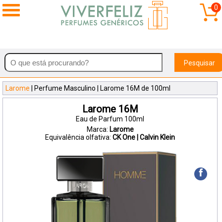
0
Pesquisar
Larome
| Perfume Masculino | Larome 16M de 100ml
Larome 16M
Eau de Parfum 100ml
Marca:
Larome
Equivalência olfativa:
CK One | Calvin Klein
f