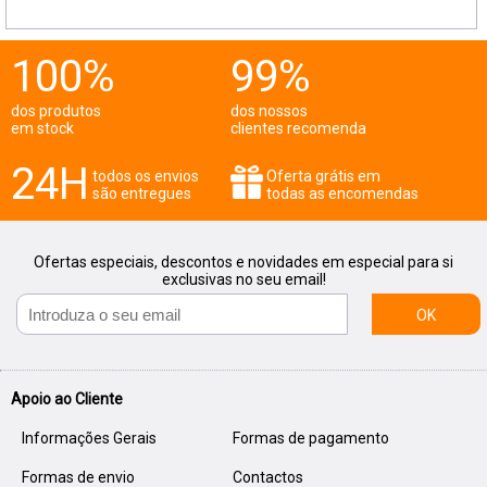
100%
99%
dos produtos
dos nossos
em stock
clientes recomenda
24H
todos os envios
Oferta grátis em
são entregues
todas as encomendas
Ofertas especiais, descontos e novidades em especial para si
exclusivas no seu email!
OK
Apoio ao Cliente
Informações Gerais
Formas de pagamento
Formas de envio
Contactos