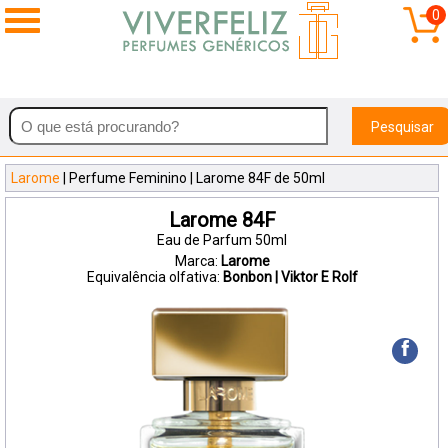
0
Pesquisar
Larome
| Perfume Feminino | Larome 84F de 50ml
Larome 84F
Eau de Parfum 50ml
Marca:
Larome
Equivalência olfativa:
Bonbon | Viktor E Rolf
f