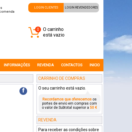
is
LOGIN CLIENTES
LOGIN REVENDEDORES
ncomenda
O carrinho
0
está vazio
INFORMAÇÔES
REVENDA
CONTACTOS
INICIO
CARRINHO DE COMPRAS
O seu carrinho está vazio.
f
Recordamos que oferecemos
os
portes de envio em compras com
o valor de Subtotal superior a
50 €
REVENDA
Para receber as condições sobre