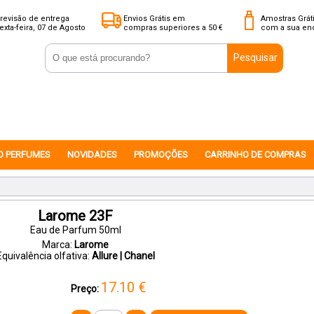
revisão de entrega
Envios Grátis em
Amostras Grát
exta-feira, 07 de Agosto
compras superiores a 50 €
com a sua e
Pesquisar
O PERFUMES
NOVIDADES
PROMOÇÕES
CARRINHO DE COMPRAS
Larome 23F
Eau de Parfum 50ml
Marca:
Larome
Equivalência olfativa:
Allure | Chanel
17.10
€
Preço: