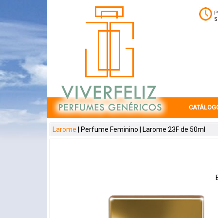
P
S
CATÁLOG
Larome
| Perfume Feminino | Larome 23F de 50ml