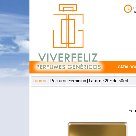
P
T
CATÁLOG
Larome
| Perfume Feminino | Larome 20F de 50ml
Equ