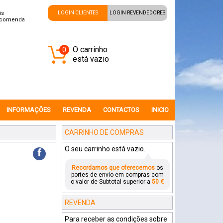
is
LOGIN CLIENTES
LOGIN REVENDEDORES
ncomenda
O carrinho
0
está vazio
INFORMAÇÔES
REVENDA
CONTACTOS
INICIO
CARRINHO DE COMPRAS
O seu carrinho está vazio.
f
Recordamos que oferecemos
os
portes de envio em compras com
o valor de Subtotal superior a
50 €
REVENDA
Para receber as condições sobre