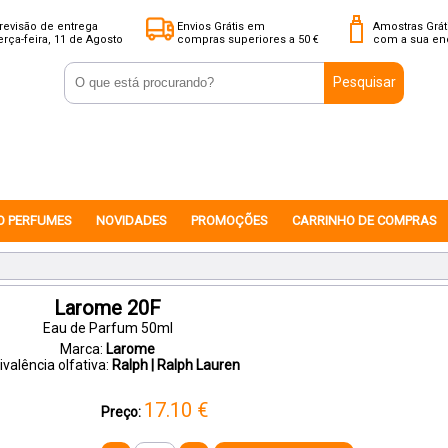
revisão de entrega
Envios Grátis em
Amostras Grát
erça-feira, 11 de Agosto
compras superiores a 50 €
com a sua e
Pesquisar
O PERFUMES
NOVIDADES
PROMOÇÕES
CARRINHO DE COMPRAS
Larome 20F
Eau de Parfum 50ml
Marca:
Larome
ivalência olfativa:
Ralph | Ralph Lauren
17.10
€
Preço: