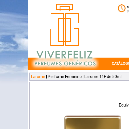
P
S
CATÁLOG
Larome
| Perfume Feminino | Larome 11F de 50ml
Equiv