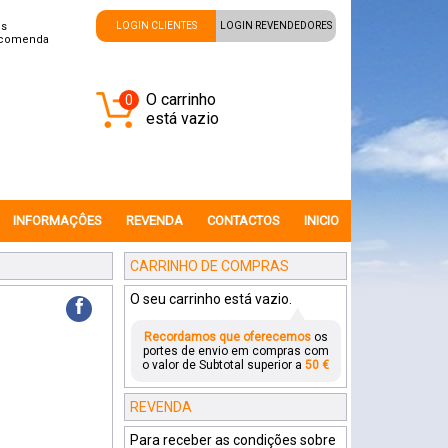
is
LOGIN CLIENTES
LOGIN REVENDEDORES
ncomenda
O carrinho
0
está vazio
INFORMAÇÔES
REVENDA
CONTACTOS
INICIO
CARRINHO DE COMPRAS
O seu carrinho está vazio.
f
Recordamos que oferecemos
os
portes de envio em compras com
o valor de Subtotal superior a
50 €
REVENDA
Para receber as condições sobre