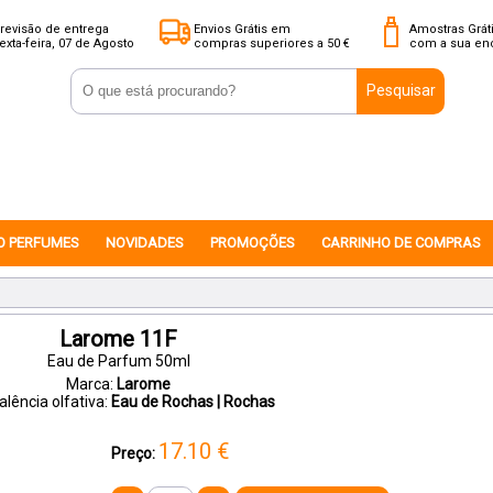
revisão de entrega
Envios Grátis em
Amostras Grát
exta-feira, 07 de Agosto
compras superiores a 50 €
com a sua e
Pesquisar
O PERFUMES
NOVIDADES
PROMOÇÕES
CARRINHO DE COMPRAS
Larome 11F
Eau de Parfum 50ml
Marca:
Larome
alência olfativa:
Eau de Rochas | Rochas
17.10
€
Preço: