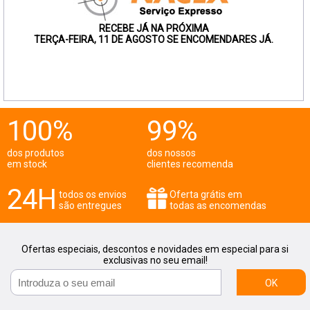
RECEBE JÁ NA PRÓXIMA
TERÇA-FEIRA, 11 DE AGOSTO SE ENCOMENDARES JÁ.
100%
99%
dos produtos
dos nossos
em stock
clientes recomenda
24H
todos os envios
Oferta grátis em
são entregues
todas as encomendas
Ofertas especiais, descontos e novidades em especial para si
exclusivas no seu email!
OK