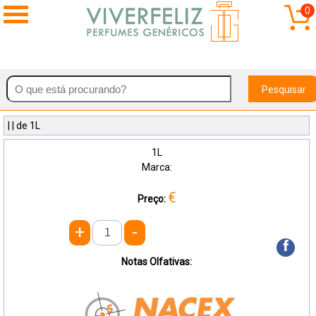
0
Pesquisar
| | de 1L
1L
Marca:
€
Preço:
+
-
f
Notas Olfativas: