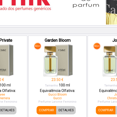
Private
Garden Bloom
Jo
0
€
23.50
€
23.
100
ml
100
ml
Tamanho:
Tamanho
 Olfativa:
Equivalência Olfativa:
Equivalênci
ivee
Gucci Bloom
J
Herrera
Gucci
Christi
me
Feminino
Perfume Larome
Feminino
Perfume Lar
DETALHES
COMPRAR
DETALHES
COMPRAR