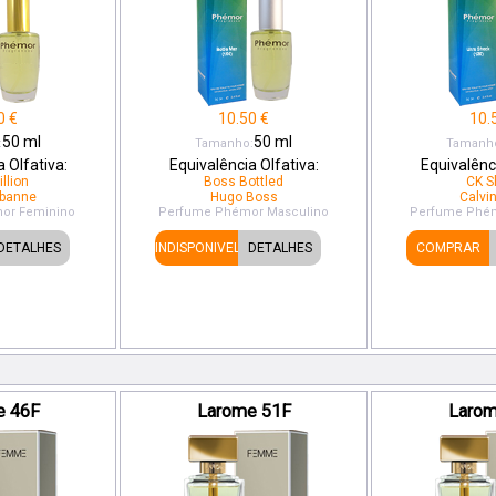
0
€
10.50
€
10.
50
ml
50
ml
:
Tamanho:
Tamanh
 Olfativa:
Equivalência Olfativa:
Equivalênci
llion
Boss Bottled
CK S
banne
Hugo Boss
Calvin
or
Feminino
Perfume Phémor
Masculino
Perfume Phé
DETALHES
INDISPONIVEL
DETALHES
COMPRAR
e 46F
Larome 51F
Larom