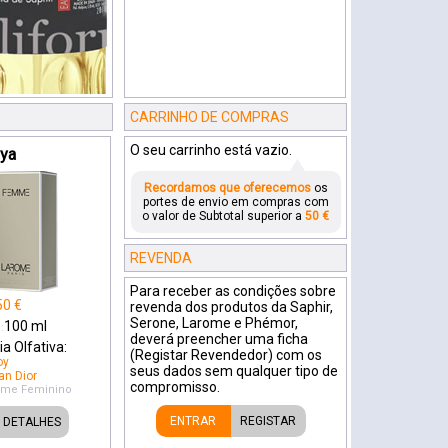
CARRINHO DE COMPRAS
O seu carrinho está vazio.
ya
Recordamos que oferecemos
os
portes de envio em compras com
o valor de Subtotal superior a
50 €
REVENDA
Para receber as condições sobre
50
€
revenda dos produtos da Saphir,
Serone, Larome e Phémor,
100
ml
:
deverá preencher uma ficha
a Olfativa:
(Registar Revendedor) com os
oy
seus dados sem qualquer tipo de
an Dior
compromisso.
ome
Feminino
ENTRAR
REGISTAR
DETALHES