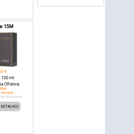
e 15M
50
€
100
ml
:
a Olfativa:
 Man
 Herrera
ome
Masculino
DETALHES