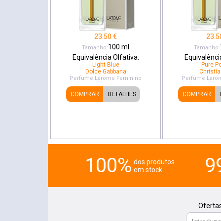
23.50
€
23.5
100
ml
Tamanho:
Tamanho:
Equivalência Olfativa:
Equivalência
Light Blue
Pure P
Dolce Gabbana
Christia
Perfume Larome
Feminino
Perfume Laro
COMPRAR
DETALHES
COMPRAR
100%
9
dos produtos
em stock
Ofertas