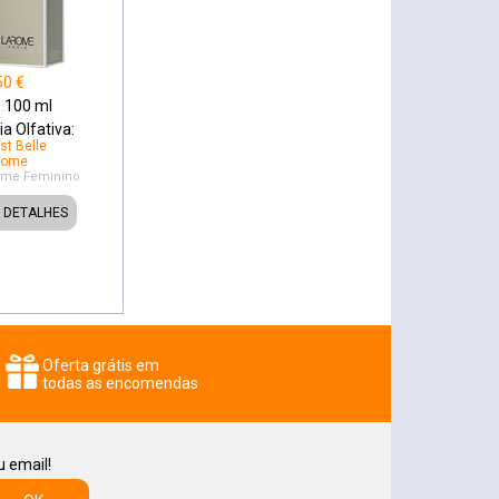
50
€
100
ml
:
a Olfativa:
st Belle
come
ome
Feminino
DETALHES
Oferta grátis em
todas as encomendas
u email!