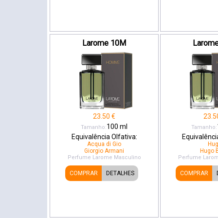
Larome 10M
Larom
23.50
€
23.5
100
ml
Tamanho:
Tamanho:
Equivalência Olfativa:
Equivalência
Acqua di Gio
Hu
Giorgio Armani
Hugo 
Perfume Larome
Masculino
Perfume Laro
COMPRAR
DETALHES
COMPRAR