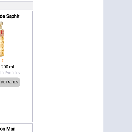
 de Saphir
6
€
200
ml
:
hir
Feminino
DETALHES
ion Man