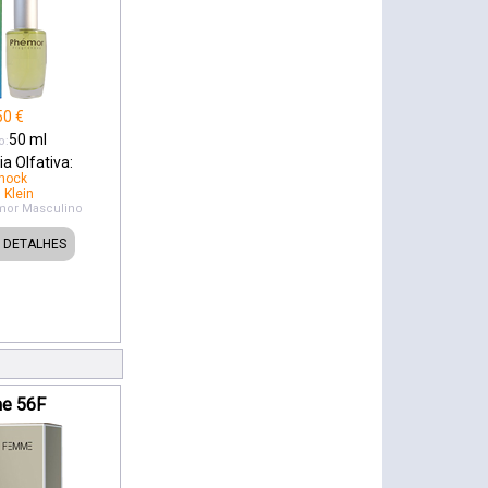
50
€
50
ml
o:
a Olfativa:
hock
 Klein
mor
Masculino
DETALHES
e 56F