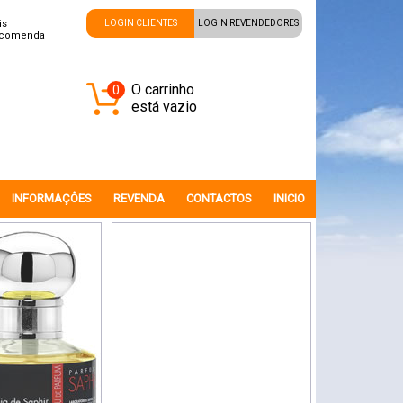
is
LOGIN CLIENTES
LOGIN REVENDEDORES
ncomenda
O carrinho
0
está vazio
INFORMAÇÔES
REVENDA
CONTACTOS
INICIO