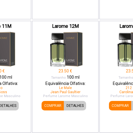
e 11M
Larome 12M
Larom
0
€
23.50
€
23.
100
ml
100
ml
Tamanho:
Tamanho
 Olfativa:
Equivalência Olfativa:
Equivalênci
go
Le Male
212
Boss
Jean Paul Gaultier
Carolina
me
Masculino
Perfume Larome
Masculino
Perfume Lar
DETALHES
COMPRAR
DETALHES
COMPRAR