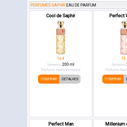
PERFUMES SAPHIR
EAU DE PARFUM
Cool de Saphir
Perfect
16
€
16
200
ml
Tamanho:
Tamanho:
Perfume Saphir
Feminino
Perfume Saph
COMPRAR
DETALHES
COMPRAR
Perfect Man
Millenium 