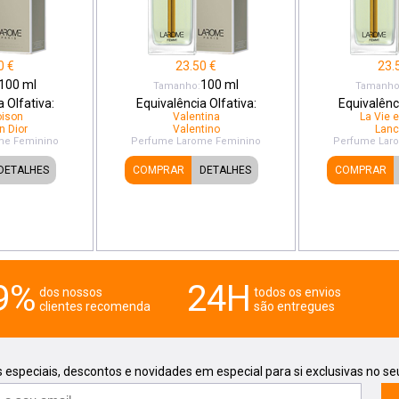
0
€
23.50
€
23.
100
ml
100
ml
Tamanho:
Tamanho
 Olfativa:
Equivalência Olfativa:
Equivalênci
oison
Valentina
La Vie e
n Dior
Valentino
Lan
me
Feminino
Perfume Larome
Feminino
Perfume Lar
DETALHES
COMPRAR
DETALHES
COMPRAR
9%
24H
dos nossos
todos os envios
clientes recomenda
são entregues
 especiais, descontos e novidades em especial para si exclusivas no se