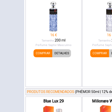
16
€
16
200
ml
Tamanho:
Tamanho:
Perfume Saphir
Masculino
Perfume Saphi
COMPRAR
DETALHES
COMPRAR
PRODUTOS RECOMENDADOS
(PHÉMOR 50ml | 12% de
Blue Lux 29
Milionare