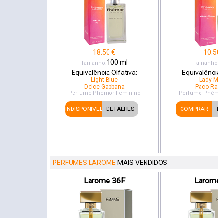
18.50
€
10.5
100
ml
Tamanho:
Tamanho
Equivalência Olfativa:
Equivalência
Light Blue
Lady Mi
Dolce Gabbana
Paco Ra
Perfume Phémor
Feminino
Perfume Phém
INDISPONIVEL
DETALHES
COMPRAR
PERFUMES LAROME
MAIS VENDIDOS
Larome 36F
Larom