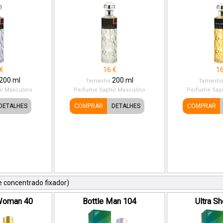
€
16
€
1
200
ml
200
ml
Tamanho:
Tamanho
r
Masculino
Perfume Saphir
Masculino
Perfume Saph
DETALHES
COMPRAR
DETALHES
COMPRAR
 concentrado fixador)
 Woman 40
Bottle Man 104
Ultra S