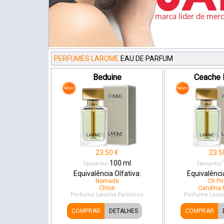
PERFUMES LAROME
EAU DE PARFUM
Beduine
Ceache 
23.50
€
23.5
100
ml
Tamanho:
Tamanho:
Equivalência Olfativa:
Equivalência
Nomade
Ch Pr
Chloe
Carolina 
Perfume Larome
Feminino
Perfume Laro
COMPRAR
DETALHES
COMPRAR