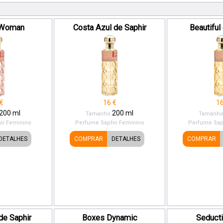
 Woman
Costa Azul de Saphir
Beautiful
€
16
€
1
200
ml
200
ml
Tamanho:
Tamanho
ir
Feminino
Perfume Saphir
Feminino
Perfume Sap
DETALHES
COMPRAR
DETALHES
COMPRAR
de Saphir
Boxes Dynamic
Seduct