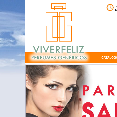
P
T
CATÁLOG