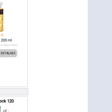
6
€
200
ml
:
ir
Masculino
DETALHES
hock 120